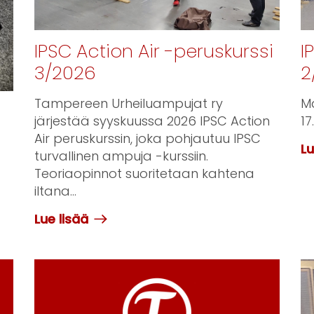
IPSC Action Air -peruskurssi
I
3/2026
2
Tampereen Urheiluampujat ry
Ma
järjestää syyskuussa 2026 IPSC Action
17
Air peruskurssin, joka pohjautuu IPSC
Lu
turvallinen ampuja -kurssiin.
Teoriaopinnot suoritetaan kahtena
iltana...
Lue lisää