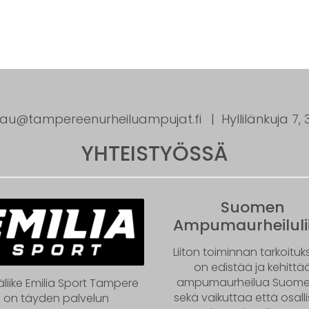
tau@tampereenurheiluampujat.fi
Hyllilänkuja 7
YHTEISTYÖSSÄ
Suomen
Ampumaurheilulii
Liiton toiminnan tarkoitu
on edistää ja kehittä
ampumaurheilua Suom
äliike Emilia Sport Tampere
sekä vaikuttaa että osall
on täyden palvelun