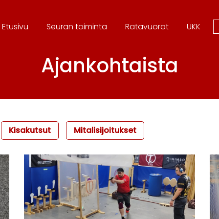
Etusivu
Seura
n toiminta
Ratavuorot
UKK
Ajankohtaista
Kisakutsut
Mitalisijoitukset