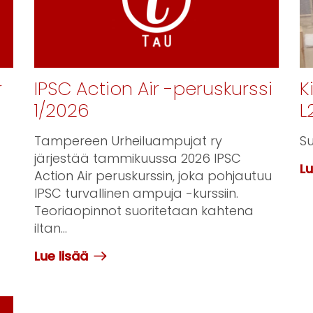
r
IPSC Action Air -peruskurssi
K
1/2026
L
Tampereen Urheiluampujat ry
Su
järjestää tammikuussa 2026 IPSC
Lu
Action Air peruskurssin, joka pohjautuu
IPSC turvallinen ampuja -kurssiin.
Teoriaopinnot suoritetaan kahtena
iltan...
Lue lisää