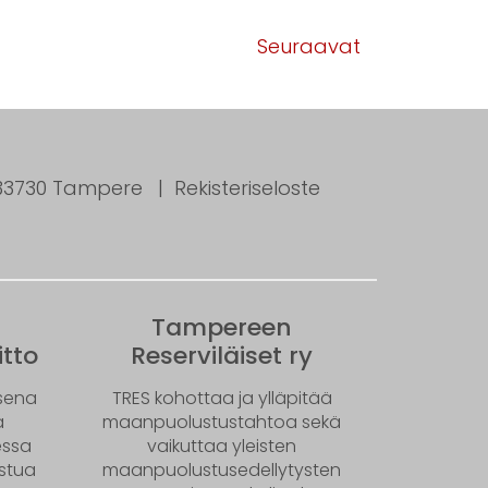
Seuraavat
, 33730 Tampere
Rekisteriseloste
Tampereen
tto
Reserviläiset ry
ksena
TRES kohottaa ja ylläpitää
ä
maanpuolustustahtoa sekä
essa
vaikuttaa yleisten
istua
maanpuolustusedellytysten