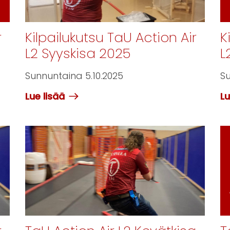
r
Kilpailukutsu TaU Action Air
K
L2 Syyskisa 2025
L
Sunnuntaina 5.10.2025
Su
Lue lisää
Lu