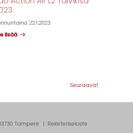
aU Action Air L2 Talvikisa
023
nnuntaina 22.1.2023
e lisää
Seuraavat
, 33730 Tampere
Rekisteriseloste