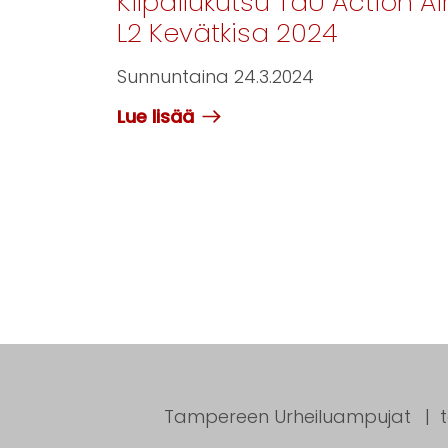
Kilpailukutsu TaU Action Ai
L2 Kevätkisa 2024
Sunnuntaina 24.3.2024
Lue lisää
Tampereen Urheiluampujat