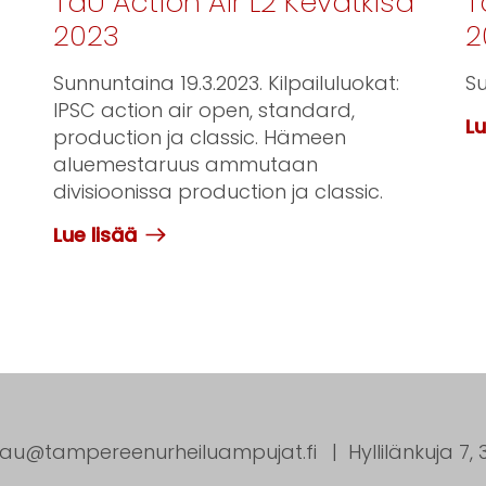
r
TaU Action Air L2 Kevätkisa
T
2023
2
Sunnuntaina 19.3.2023. Kilpailuluokat:
Su
IPSC action air open, standard,
Lu
production ja classic. Hämeen
aluemestaruus ammutaan
divisioonissa production ja classic.
Lue lisää
tau@tampereenurheiluampujat.fi
Hyllilänkuja 7