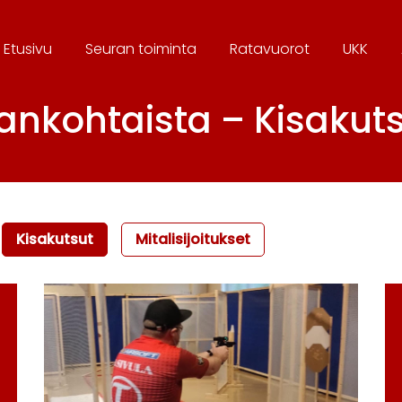
Etusivu
Seura
n toiminta
Ratavuorot
UKK
ankohtaista – Kisakut
Kisakutsut
Mitalisijoitukset