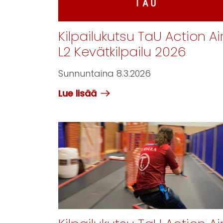
Kilpailukutsu TaU Action Ai
L2 Kevätkilpailu 2026
Sunnuntaina 8.3.2026
Lue lisää