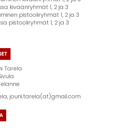
a kivääriryhmät 1, 2 ja 3
uminen pistooliryhmät 1, 2 ja 3
 pistooliryhmät 1, 2 ja 3
SET
i Tarela
ivula
 Telanne
la, jouni.tarela(at)gmail.com
A