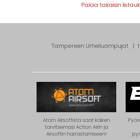
Palaa takaisin listau
Tampereen Urheiluampujat
Atom Airsoftista saat kaiken
Pyör
tarvitsemasi Action Airin ja
Airsoftin harrastamiseen!
py