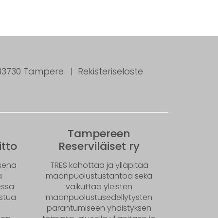
, 33730 Tampere
Rekisteriseloste
Tampereen
tto
Reserviläiset ry
ksena
TRES kohottaa ja ylläpitää
ä
maanpuolustustahtoa sekä
essa
vaikuttaa yleisten
istua
maanpuolustusedellytysten
parantumiseen yhdistyksen