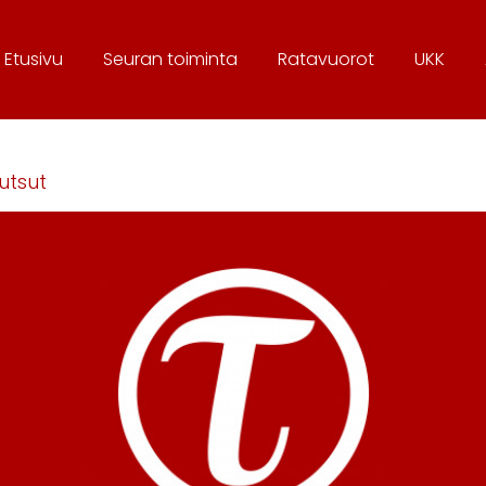
Etusivu
Seura
n toiminta
Ratavuorot
UKK
utsut