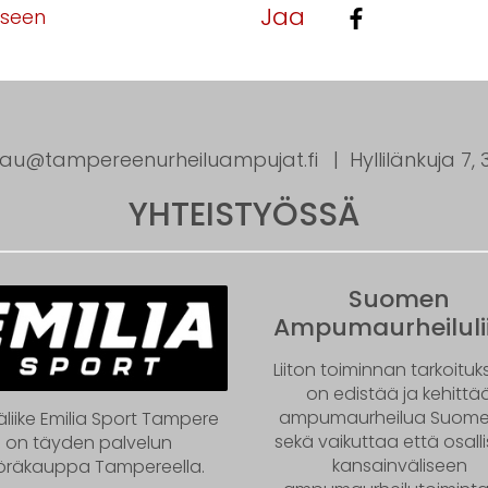
Jaa
kseen
tau@tampereenurheiluampujat.fi
Hyllilänkuja 7
YHTEISTYÖSSÄ
Suomen
Ampumaurheilulii
Liiton toiminnan tarkoitu
on edistää ja kehittä
ampumaurheilua Suom
äliike Emilia Sport Tampere
sekä vaikuttaa että osall
on täyden palvelun
kansainväliseen
öräkauppa Tampereella.