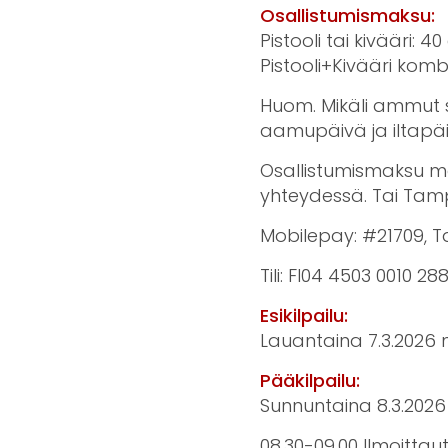
Osallistumismaksu:
Pistooli tai kivääri: 
Pistooli+Kivääri komb
Huom. Mikäli ammut se
aamupäivä ja iltapäi
Osallistumismaksu ma
yhteydessä. Tai Tampe
Mobilepay: #21709, 
Tili: FI04 4503 0010 288
Esikilpailu:
Lauantaina 7.3.2026 n.
Pääkilpailu:
Sunnuntaina 8.3.2026 
08.30-09.00 Ilmoittau