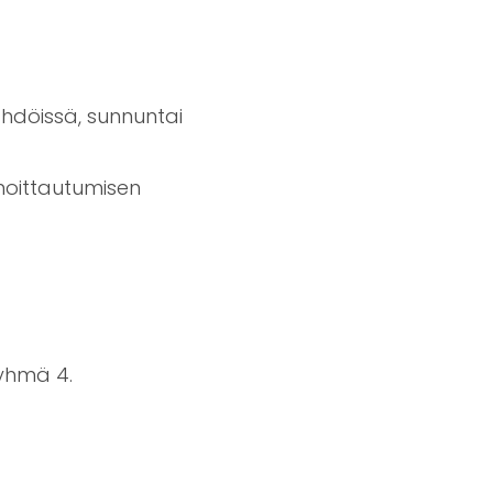
ähdöissä, sunnuntai
moittautumisen
ryhmä 4.