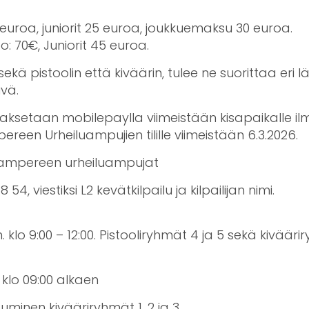
40 euroa, juniorit 25 euroa, joukkuemaksu 30 euroa.
o: 70€, Juniorit 45 euroa.
kä pistoolin että kiväärin, tulee ne suorittaa eri l
vä.
ksetaan mobilepaylla viimeistään kisapaikalle il
reen Urheiluampujien tilille viimeistään 6.3.2026.
Tampereen urheiluampujat
8 54, viestiksi L2 kevätkilpailu ja kilpailijan nimi.
 klo 9:00 – 12:00. Pistooliryhmät 4 ja 5 sekä kivääri
klo 09:00 alkaen
tuminen kivääriryhmät 1, 2 ja 3