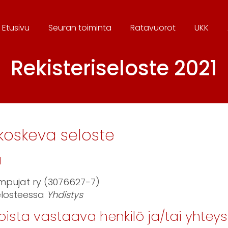
Etusivu
Seura
n toiminta
Ratavuorot
UKK
Rekisteriseloste 2021
koskeva seloste
ä
pujat ry (3076627-7)
losteessa
Yhdistys
oista vastaava henkilö ja/tai yhteys