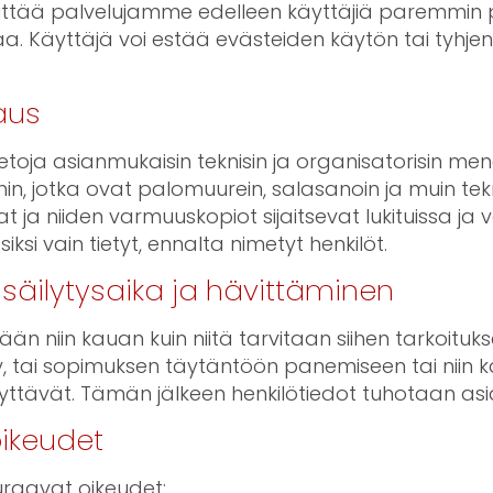
ittää palvelujamme edelleen käyttäjiä paremmin p
 Käyttäjä voi estää evästeiden käytön tai tyhje
.
aus
toja asianmukaisin teknisin ja organisatorisin men
in, jotka ovat palomuurein, salasanoin ja muin tekn
t ja niiden varmuuskopiot sijaitsevat lukituissa ja va
iksi vain tietyt, ennalta nimetyt henkilöt.
 säilytysaika ja hävittäminen
tään niin kauan kuin niitä tarvitaan siihen tarkoituk
ty, tai sopimuksen täytäntöön panemiseen tai niin ka
lyttävät. Tämän jälkeen henkilötiedot tuhotaan asi
oikeudet
uraavat oikeudet: