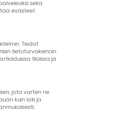
alveleviksi sekä
ntää evästeet
etelmin. Tiedot
isin tietoturvakeinoin
rtioiduissa tiloissa ja
seen, jota varten ne
uan kuin laki ja
anmukaisesti.