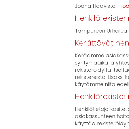
Joona Haavisto –
jo
Henkilörekister
Tampereen Urheiluamp
Kerättävät hen
Keräämme asiakassuht
syntymäaika ja yhtey
rekisteröidyltä itsel
rekistereistä. Lisäk
käytämme niitä edellä 
Henkilörekister
Henkilötietoja käsit
asiakassuhteen hoit
käyttää rekisteröidyn