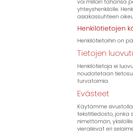
voi milloin tahansa p
yhteyshenkilölle. Henk
asiakassuhteen oikeut
Henkilötietojen kä
Henkilötietoihin on p
Tietojen luovut
Henkilötietoja ei luov
noudatetaan tietosu
turvatoimia.
Evästeet
Käytämme sivustollam
tekstitiedosto, jonka 
nimettömän, yksilölli
vierailevat eri selai