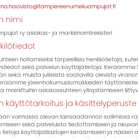
ona.haavisto@tampereenurheiluampujat.fi
in nimi
ujat ry asiakas- ja markkinointirekisteri
kilötiedot
een hoitamiseksi tarpeellisia henkilötietoja, kute
stiedot sekä palvelun käyttäjätietoja. Keräämme h
tään sekä muista julkisista saatavilla olevista viran
si keräämme jäsenhakumuslomakkeiden täyttäneiden
mainittuihin asiakassuhteen ylläpitämiseen liittyvii
in käyttötarkoitus ja käsittelyperuste
ellään voimassa olevan lainsäädännön sallimissa ra
amiseen sekä palveluista tiedottamiseen ja neu
 tietoja käyttäjätilastojen keräämiseen ja näiden an