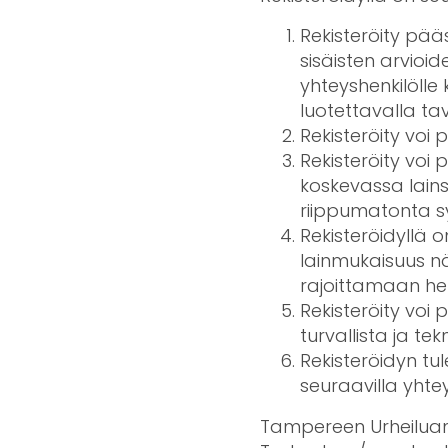
Rekisteröity pääs
sisäisten arvioid
yhteyshenkilölle 
luotettavalla tav
Rekisteröity voi p
Rekisteröity voi 
koskevassa lain
riippumatonta s
Rekisteröidyllä on
lainmukaisuus nä
rajoittamaan henk
Rekisteröity voi p
turvallista ja tek
Rekisteröidyn tu
seuraavilla yhtey
Tampereen Urheilua