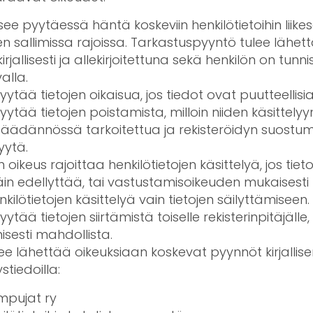
ee pyytäessä häntä koskeviin henkilötietoihin liike
en sallimissa rajoissa. Tarkastuspyyntö tulee lähet
kirjallisesti ja allekirjoitettuna sekä henkilön on tun
alla.
yytää tietojen oikaisua, jos tiedot ovat puutteellisia t
pyytää tietojen poistamista, milloin niiden käsittelyy
säädännössä tarkoitettua ja rekisteröidyn suostu
yytä.
 oikeus rajoittaa henkilötietojen käsittelyä, jos tieto
in edellyttää, tai vastustamisoikeuden mukaisesti 
ilötietojen käsittelyä vain tietojen säilyttämiseen.
yytää tietojen siirtämistä toiselle rekisterinpitäjälle,
nisesti mahdollista.
lee lähettää oikeuksiaan koskevat pyynnöt kirjallis
stiedoilla:
mpujat ry