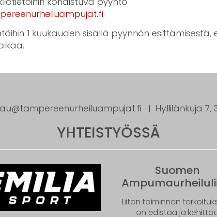
lötietoihin kohdistuva pyyntö
ereenurheiluampujat.fi
ihin 1 kuukauden sisällä pyynnön esittämisestä, elle
ikaa.
tau@tampereenurheiluampujat.fi
Hyllilänkuja 7
YHTEISTYÖSSÄ
Suomen
Ampumaurheilulii
Liiton toiminnan tarkoitu
on edistää ja kehittä