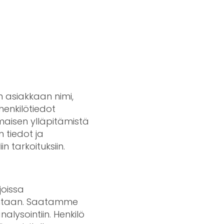
n asiakkaan nimi,
enkilötiedot
omaisen ylläpitämistä
 tiedot ja
n tarkoituksiin.
joissa
vontaan. Saatamme
alysointiin. Henkilö