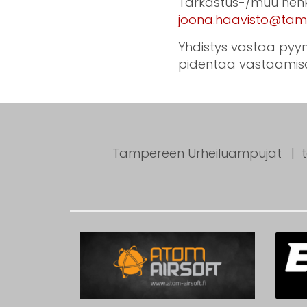
Tarkastus-/muu henki
joona.haavisto@tamp
Yhdistys vastaa pyyntö
pidentää vastaamisa
Tampereen Urheiluampujat