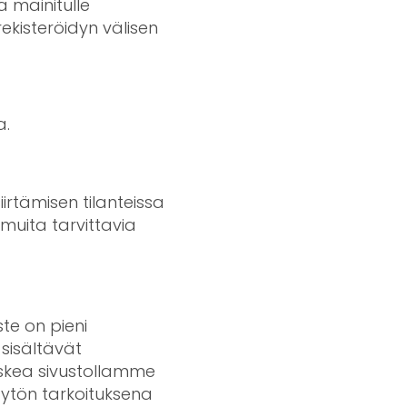
 mainitulle
rekisteröidyn välisen
a.
iirtämisen tilanteissa
uita tarvittavia
te on pieni
 sisältävät
laskea sivustollamme
äytön tarkoituksena