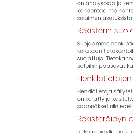
on analysoida ja keh
kohdentaa mainontaa.
selaimen asetuksista
Rekisterin suoj
Suojaamme henkilötie
kerätään tietokantoih
suojattuja. Tietokanna
tietoihin pääsevät käs
Henkilötietojen
Henkilötietoja säilyte
on kerätty ja käsitel
säännökset niin edel
Rekisteröidyn 
Rekisteröidyllä on se