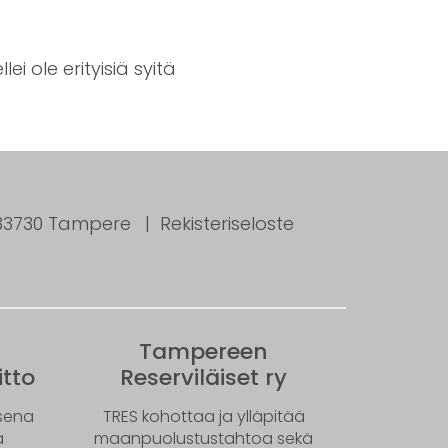
i ole erityisiä syitä
, 33730 Tampere
Rekisteriseloste
Tampereen
tto
Reserviläiset ry
ksena
TRES kohottaa ja ylläpitää
ä
maanpuolustustahtoa sekä