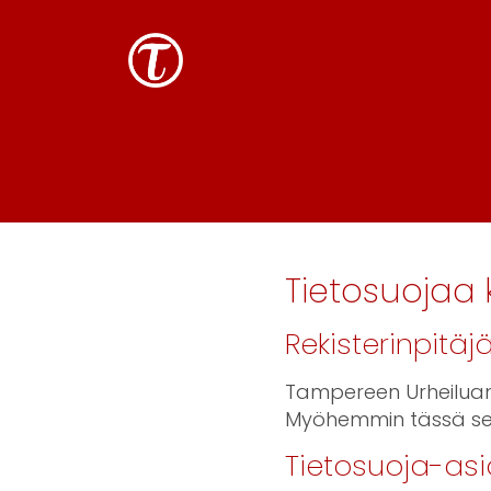
Tietosuojaa 
Rekisterinpitäj
Tampereen Urheiluam
Myöhemmin tässä se
Tietosuoja-asi