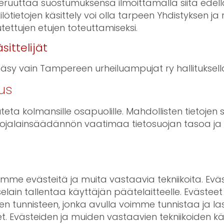
eruuttaa suostumuksensa ilmoittamalla siitä edellä
ilötietojen käsittely voi olla tarpeen Yhdistyksen ja 
ettujen etujen toteuttamiseksi.
sittelijät
ääsy vain Tampereen urheiluampujat ry hallituksell
us
uteta kolmansille osapuolille. Mahdollisten tietojen s
ojalainsäädännön vaatimaa tietosuojan tasoa ja m
me evästeitä ja muita vastaavia tekniikoita. Eväs
selain tallentaa käyttäjän päätelaitteelle. Evästeet
sen tunnisteen, jonka avulla voimme tunnistaa ja 
met. Evästeiden ja muiden vastaavien tekniikoiden k