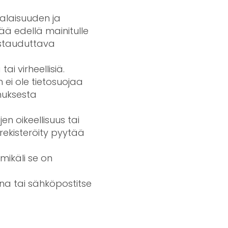
salaisuuden ja
tää edellä mainitulle
nistauduttava
ai virheellisiä.
n ei ole tietosuojaa
muksesta
jen oikeellisuus tai
rekisteröity pyytää
 mikäli se on
ena tai sähköpostitse