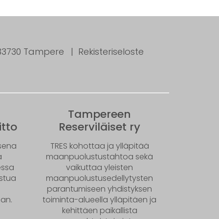
, 33730 Tampere
Rekisteriseloste
Tampereen
tto
Reserviläiset ry
ksena
TRES kohottaa ja ylläpitää
ä
maanpuolustustahtoa sekä
essa
vaikuttaa yleisten
istua
maanpuolustusedellytysten
parantumiseen yhdistyksen
an.
toiminta-alueella ylläpitäen ja
kehittäen paikallista