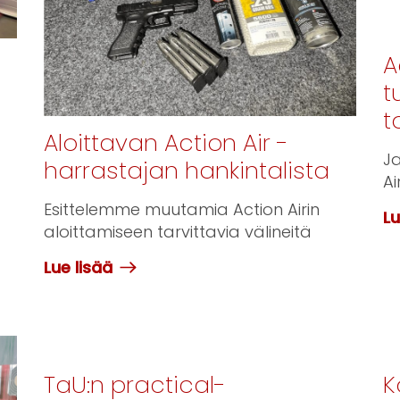
A
t
t
Aloittavan Action Air -
Ja
harrastajan hankintalista
Ai
Esittelemme muutamia Action Airin
Lu
aloittamiseen tarvittavia välineitä
Lue lisää
TaU:n practical-
K