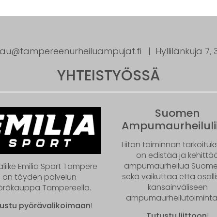
tau@tampereenurheiluampujat.fi
Hyllilänkuja 7
YHTEISTYÖSSÄ
Suomen
Ampumaurheilulii
Liiton toiminnan tarkoitu
on edistää ja kehittä
ampumaurheilua Suom
äliike Emilia Sport Tampere
sekä vaikuttaa että osall
on täyden palvelun
kansainväliseen
öräkauppa Tampereella.
ampumaurheilutoiminta
ustu pyörävalikoimaan
!
Tutustu liittoon
!