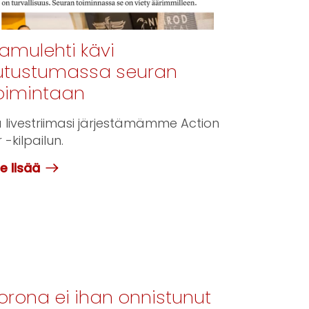
amulehti kävi
utustumassa seuran
oimintaan
 livestriimasi järjestämämme Action
r -kilpailun.
e lisää
orona ei ihan onnistunut