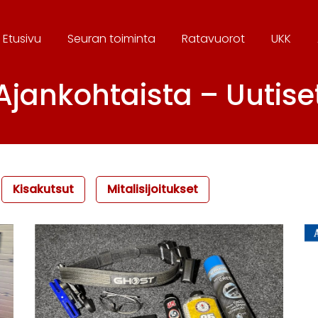
Etusivu
Seura
n toiminta
Ratavuorot
UKK
Ajankohtaista – Uutise
Kisakutsut
Mitalisijoitukset