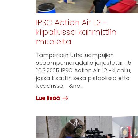
IPSC Action Air L2 -
kilpailussa kahmittiin
mitaleita
Tampereen Urheiluampujien
sisäampumaradalla järjestettiin 15–
16.3.2025 IPSC Action Air L2 -kilpailu,
jossa kisattiin sekä pistoolissa että
kiväärissä. &nb...
Lue lisää