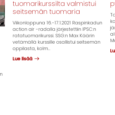
tuomarikurssilta valmistui
p
seitsemän tuomaria
Ta
k
Viikonloppuna 16.-17.1.2021 Raspinkadun
jä
action air -radalla järjestettiin IPSC:n
al
ratatuomarikurssi. SSG:n Max Käärin
Ma
vetämällä kurssille osallistui seitsemän
oppilasta, kolm...
Lu
Lue lisää
n