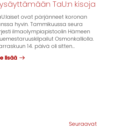
ysäyttämään TaU:n kisoja
U:laiset ovat pärjänneet koronan
anssa hyvin. Tammikuussa seura
rjesti ilmaolympiapistoolin Hämeen
uemestaruuskilpailut Osmonkalliolla.
rraskuun 14. päivä oli sitten...
e lisää
Seuraavat