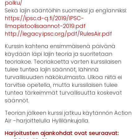
polku/
Sekä lajin sääntöihin suomeksi ja englanniksi:
https://ipsc.d-q.fi/2019/IPSC-
Ilmapistoolisaannot-2019.pdf
http://legacy.ipsc.org/pdf/RulesAir.pdf
Kurssin kahtena ensimmäisenä päivänä
käydään läpi lajin teoria ja suoritetaan
teoriakoe. Teoriakoetta varten kurssilaisen
tulee tuntea lajin säännöt, lähinnä
turvallisuuden näkökulmasta. Ulkoa niitä ei
tarvitse opetella, mutta kurssilaisen tulee
tuntea tärkeimmät turvallisuutta koskevat
säännöt.
Teorian jälkeen kurssi jatkuu käytännön Action
Air -harjoittelulla Hyllilänkujalla.
Harjoitusten ajankohdat ovat seuraavat: