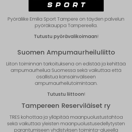
Pyöräliike Emilia Sport Tampere on täyden palvelun
pyöräkauppa Tampereella.
Tutustu pyörävalikoimaan
!
Suomen Ampumaurheiluliitto
Liiton toiminnan tarkoituksena on edistää ja kehittää
ampumaurheilua Suomessa sekä vaikuttaa että
osallistua kansainväliseen
ampumaurheilutoimintaan.
Tutustu liittoon
!
Tampereen Reserviläiset ry
TRES kohottaa ja ylläpitää maanpuolustustahtoa
sekä vaikuttaa yleisten maanpuolustusedellytysten
parantumiseen yhdistyksen toiminta-alueella