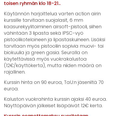
toisen ryhmän klo 18-21..
Käytännön harjoittelua varten action airin
kurssille tarvitaan suojalasit, 6 mm
kaasurekyylitoiminen airsoft-pistooli, siihen
vähintään 3 lipasta sekä IPSC-vyö
pistoolikoteloineen ja lipastaskuineen. Lisäksi
tarvitaan myös pistooliin sopivia muovi- tai
biokuulia ja green gasia. Seuralla on
käytettävissä myös vuokrakalustoa
(12€/käyttökerta), mutta niiden määrä on
rajallinen.
Kurssin hinta on 90 euroa, TaU:n jäseniltä 70
euroa.
Kaluston vuokrahinta kurssin ajaksi 40 euroa.
Näyttöpäivän jälkeiset lisäpäivät 12€ kerta.
Kurssin osanottomaksu suoritetaan