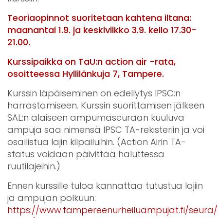
Teoriaopinnot suoritetaan kahtena iltana:
maanantai 1.9. ja keskiviikko 3.9. kello 17.30-
21.00.
Kurssipaikka on TaU:n action air -rata,
osoitteessa Hyllilänkuja 7, Tampere.
Kurssin läpäiseminen on edellytys IPSC:n
harrastamiseen. Kurssin suorittamisen jälkeen
SAL:n alaiseen ampumaseuraan kuuluva
ampuja saa nimensä IPSC TA-rekisteriin ja voi
osallistua lajin kilpailuihin. (Action Airin TA-
status voidaan päivittää haluttessa
ruutilajeihin.)
Ennen kurssille tuloa kannattaa tutustua lajiin
ja ampujan polkuun:
https://www.tampereenurheiluampujat.fi/seur