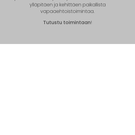
ylläpitäen ja kehittäen paikallista
vapaaehtoistoimintaa.
Tutustu toimintaan
!