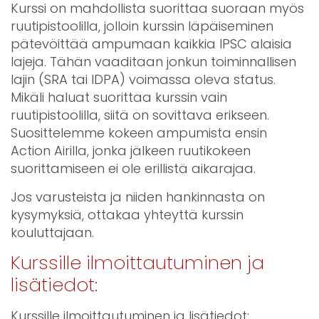
Kurssi on mahdollista suorittaa suoraan myös
ruutipistoolilla, jolloin kurssin läpäiseminen
pätevöittää ampumaan kaikkia IPSC alaisia
lajeja. Tähän vaaditaan jonkun toiminnallisen
lajin (SRA tai IDPA) voimassa oleva status.
Mikäli haluat suorittaa kurssin vain
ruutipistoolilla, siitä on sovittava erikseen.
Suosittelemme kokeen ampumista ensin
Action Airilla, jonka jälkeen ruutikokeen
suorittamiseen ei ole erillistä aikarajaa.
Jos varusteista ja niiden hankinnasta on
kysymyksiä, ottakaa yhteyttä kurssin
kouluttajaan.
Kurssille ilmoittautuminen ja
lisätiedot:
Kurssille ilmoittautuminen ja lisätiedot: