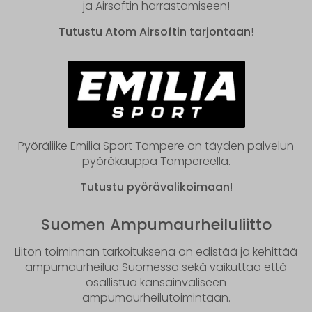
ja Airsoftin harrastamiseen!
Tutustu Atom Airsoftin tarjontaan
!
Pyöräliike Emilia Sport Tampere on täyden palvelun
pyöräkauppa Tampereella.
Tutustu pyörävalikoimaan
!
Suomen Ampumaurheiluliitto
Liiton toiminnan tarkoituksena on edistää ja kehittää
ampumaurheilua Suomessa sekä vaikuttaa että
osallistua kansainväliseen
ampumaurheilutoimintaan.