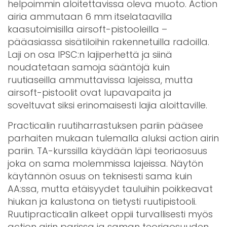
helpoimmin aloitettavissa oleva muoto. Action
airia ammutaan 6 mm itselataavilla
kaasutoimisilla airsoft-pistooleilla –
pääasiassa sisätiloihin rakennetuilla radoilla.
Laji on osa IPSC:n lajiperhettä ja siinä
noudatetaan samoja sääntöjä kuin
ruutiaseilla ammuttavissa lajeissa, mutta
airsoft-pistoolit ovat lupavapaita ja
soveltuvat siksi erinomaisesti lajia aloittaville.
Practicalin ruutiharrastuksen pariin pääsee
parhaiten mukaan tulemalla aluksi action airin
pariin. TA-kurssilla käydään läpi teoriaosuus
joka on sama molemmissa lajeissa. Näytön
käytännön osuus on teknisesti sama kuin
AA:ssa, mutta etäisyydet tauluihin poikkeavat
hiukan ja kalustona on tietysti ruutipistooli.
Ruutipracticalin alkeet oppii turvallisesti myös
action airin parissa ja saman teoriaosuuden