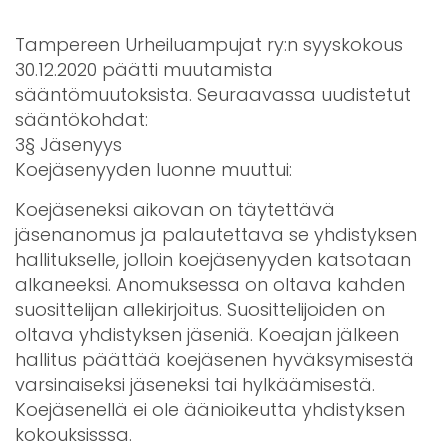
Tampereen Urheiluampujat ry:n syyskokous
30.12.2020 päätti muutamista
sääntömuutoksista. Seuraavassa uudistetut
sääntökohdat:
3§ Jäsenyys
Koejäsenyyden luonne muuttui:
Koejäseneksi aikovan on täytettävä
jäsenanomus ja palautettava se yhdistyksen
hallitukselle, jolloin koejäsenyyden katsotaan
alkaneeksi. Anomuksessa on oltava kahden
suosittelijan allekirjoitus. Suosittelijoiden on
oltava yhdistyksen jäseniä. Koeajan jälkeen
hallitus päättää koejäsenen hyväksymisestä
varsinaiseksi jäseneksi tai hylkäämisestä.
Koejäsenellä ei ole äänioikeutta yhdistyksen
kokouksisssa.