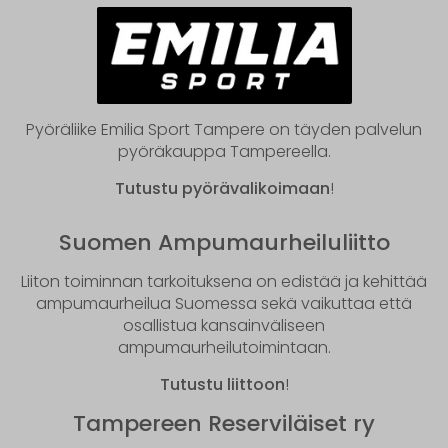
Pyöräliike Emilia Sport Tampere on täyden palvelun
pyöräkauppa Tampereella.
Tutustu pyörävalikoimaan
!
Suomen Ampumaurheiluliitto
Liiton toiminnan tarkoituksena on edistää ja kehittää
ampumaurheilua Suomessa sekä vaikuttaa että
osallistua kansainväliseen
ampumaurheilutoimintaan.
Tutustu liittoon
!
Tampereen Reserviläiset ry