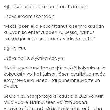
4§ Jäsenen eroaminen ja erottaminen
Lisäys eroamiskohtaan:
”Mikäli jäsen ei ole suorittanut jäsenmaksuaan
kuluvan kalenterivuoden kuluessa, hallitus
katsoo jäsenen eronneeksi yhdistyksestä.”
6§ Hallitus
Lisäys hallitustyöskentelyyn:
”Hallitus voi tarvittaessa järjestää kokouksen ja
kokouksiin voi hallituksen jäsen osallistua myös
etäyhteydellä video- tai puhelinneuvottelun
avulla.”
Seuran puheenjohtajaksi kaudelle 2021 valittiin
Mika Vuolle. Hallitukseen valittiin Joona
Haavisto (varapj.), Maija Koski (sihteeri), Juha