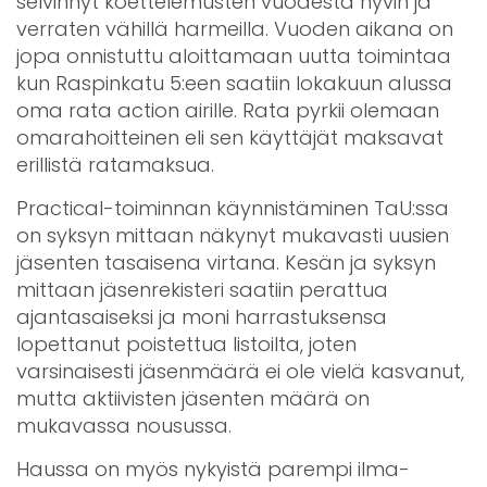
selvinnyt koettelemusten vuodesta hyvin ja
verraten vähillä harmeilla. Vuoden aikana on
jopa onnistuttu aloittamaan uutta toimintaa
kun Raspinkatu 5:een saatiin lokakuun alussa
oma rata action airille. Rata pyrkii olemaan
omarahoitteinen eli sen käyttäjät maksavat
erillistä ratamaksua.
Practical-toiminnan käynnistäminen TaU:ssa
on syksyn mittaan näkynyt mukavasti uusien
jäsenten tasaisena virtana. Kesän ja syksyn
mittaan jäsenrekisteri saatiin perattua
ajantasaiseksi ja moni harrastuksensa
lopettanut poistettua listoilta, joten
varsinaisesti jäsenmäärä ei ole vielä kasvanut,
mutta aktiivisten jäsenten määrä on
mukavassa nousussa.
Haussa on myös nykyistä parempi ilma-