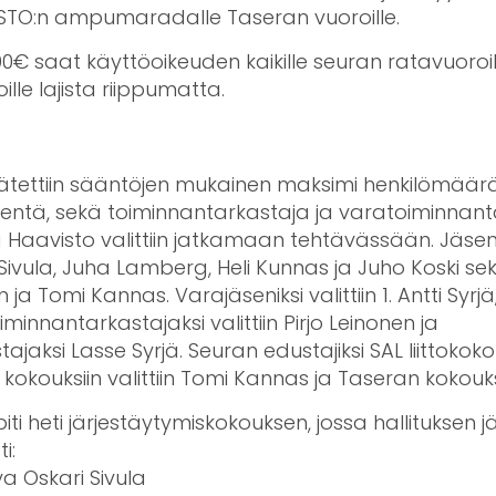
STO:n ampumaradalle Taseran vuoroille.
 saat käyttöoikeuden kaikille seuran ratavuoroill
ille lajista riippumatta.
äätettiin sääntöjen mukainen maksimi henkilömäärä
sentä, sekä toiminnantarkastaja ja varatoiminnant
aavisto valittiin jatkamaan tehtävässään. Jäseniks
Sivula, Juha Lamberg, Heli Kunnas ja Juho Koski sekä
ja Tomi Kannas. Varajäseniksi valittiin 1. Antti Syrjä,
iminnantarkastajaksi valittiin Pirjo Leinonen ja
jaksi Lasse Syrjä. Seuran edustajiksi SAL liittokoko
okouksiin valittiin Tomi Kannas ja Taseran kokouks
ti heti järjestäytymiskokouksen, jossa hallituksen 
i:
a Oskari Sivula