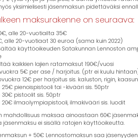
yös yksimielisesti jäsenmaksun pidettäväksi ennal
älkeen maksurakenne on seuraava:
€, alle 20-vuotiailta 35€
 alle 20-vuotiaat 30 euroa (sama kuin 2022)
isältää käyttöoikeuden Satakunnan Lennoston a
e
tää kaikkien lajien ratamaksut 190€/vuosi
uokra 5€ per ase / harjoitus. (ptr ei kuulu hintaan
ovuokra 12€ per harjoitus sis. kaluston, rigin, kaasu
25€ pienoispistooli tai -kivääri sis. 50ptr
30€ pistoolit sis. 50ptr
20€ ilmaolympiapistooli, ilmakivääri sis. luodit
en mahdollisuus maksaa ainoastaan 60€ jäsenmaks
a jäsenmaksu ei sisällä ratojen käyttöoikeutta.
nmaksun + 50€ Lennostomaksun saa jäsenyyden l