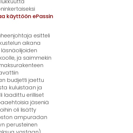
alukkuutta
ninkertaiseksi
taa käyttöön ePassin
heenjohtaja esitteli
skustelun aikana
 läsnäolijoiden
oolle, ja saimmekin
n maksurakenteen
avattiin
an budjetti jaettu
ta kuluistaan ja
laadittu erilliset
paaehtoisia jäseniä
hin oli lisätty
nnoston ampuradan
yn perusteinen
maksua vastaan).