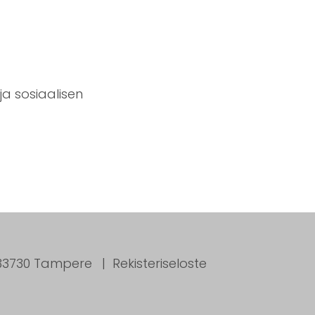
ja sosiaalisen
, 33730 Tampere
Rekisteriseloste