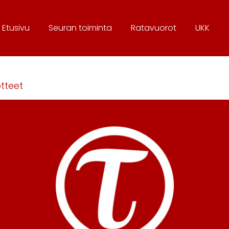
Etusivu
Seura
n toiminta
Ratavuorot
UKK
tteet