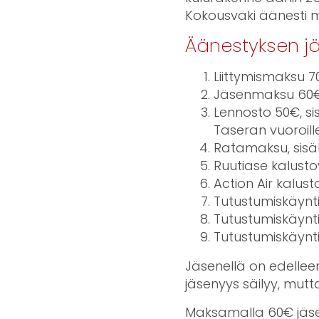
Kokousväki äänesti m
Äänestyksen j
Liittymismaksu 70
Jäsenmaksu 60€,
Lennosto 50€, s
Taseran vuoroill
Ratamaksu, sisäl
Ruutiase kalustov
Action Air kalust
Tutustumiskäynti 
Tutustumiskäynti 
Tutustumiskäynti 
Jäsenellä on edelle
jäsenyys säilyy, mutt
Maksamalla 60€ jäse