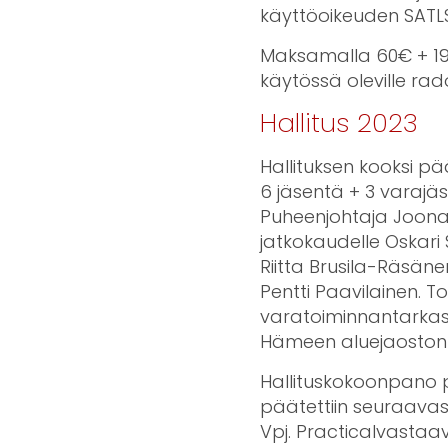
käyttöoikeuden SATL
Maksamalla 60€ + 190€
käytössä oleville rado
Hallitus 2023
Hallituksen kooksi p
6 jäsentä + 3 varajä
Puheenjohtaja Joona H
jatkokaudelle Oskari 
Riitta Brusila-Räsänen 
Pentti Paavilainen. To
varatoiminnantarkasta
Hämeen aluejaoston k
Hallituskokoonpano pi
päätettiin seuraavast
Vpj. Practicalvastaav