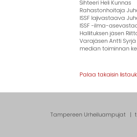
Sihteeri Heli Kunnas
Rahastonhoitaja Juh
ISSF lajivastaava J
ISSF -ilma-asevast
Hallituksen jäsen Rii
Varajäsen Antti Syrjä 
median toiminnan keh
Palaa takaisin listau
Tampereen Urheiluampujat