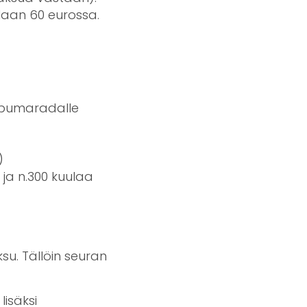
laan 60 eurossa.
mpumaradalle
)
n ja n.300 kuulaa
u. Tällöin seuran
isäksi