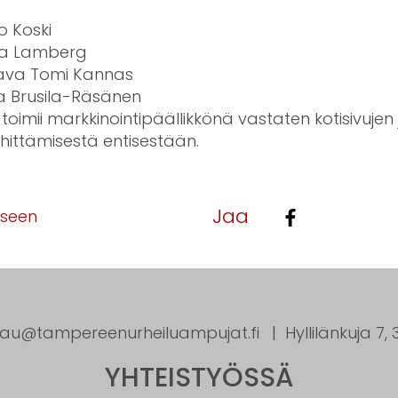
o Koski
uha Lamberg
aava Tomi Kannas
tta Brusila-Räsänen
toimii markkinointipäällikkönä vastaten kotisivujen 
ittämisestä entisestään.
Jaa
kseen
tau@tampereenurheiluampujat.fi
Hyllilänkuja 7
YHTEISTYÖSSÄ