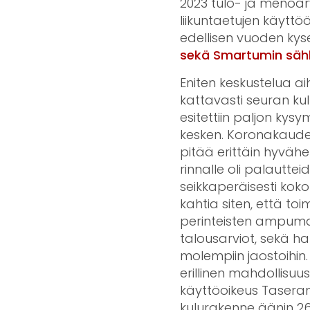
2023 tulo- ja menoarvi
liikuntaetujen käyttöö
edellisen vuoden kyse
sekä Smartumin sähk
Eniten keskustelua ai
kattavasti seuran ku
esitettiin paljon kysy
kesken. Koronakauden
pitää erittäin hyväh
rinnalle oli palautte
seikkaperäisesti kokou
kahtia siten, että to
perinteisten ampumala
talousarviot, sekä ha
molempiin jaostoihin. 
erillinen mahdollis
käyttöoikeus Taseran
kulurakenne äänin 26 