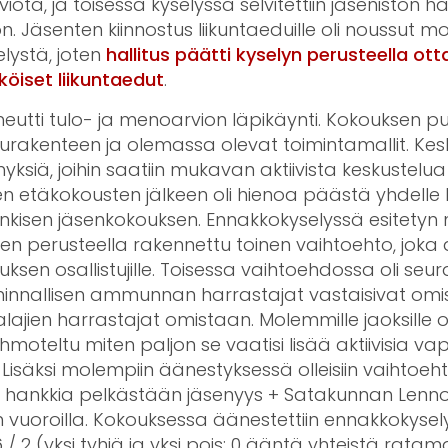
ota, ja toisessa kyselyssä selvitettiin jäsenistön h
n. Jäsenten kiinnostus liikuntaeduille oli noussut mo
lystä, joten
hallitus päätti kyselyn perusteella ot
öiset liikuntaedut
.
heutti tulo- ja menoarvion läpikäynti. Kokouksen pu
lurakenteen ja olemassa olevat toimintamallit. Ke
myksiä, joihin saatiin mukavan aktiivista keskustelua
 etäkokousten jälkeen oli hienoa päästä yhdelle k
enkisen jäsenkokouksen. Ennakkokyselyssä esitety
iden perusteella rakennettu toinen vaihtoehto, joka 
ksen osallistujille. Toisessa vaihtoehdossa oli seur
iminnallisen ammunnan harrastajat vastaisivat omis
jien harrastajat omistaan. Molemmille jaoksille oli 
hmoteltu miten paljon se vaatisi lisää aktiivisia va
Lisäksi molempiin äänestyksessä olleisiin vaihtoehtoi
uus hankkia pelkästään jäsenyys + Satakunnan Le
 vuoroilla. Kokouksessa äänestettiin ennakkokysel
/ 2 (yksi tyhjä ja yksi pois; 0 ääntä yhteistä rata