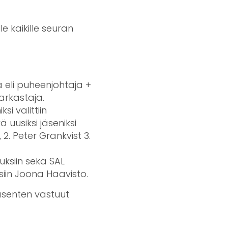
e kaikille seuran
 eli puheenjohtaja +
arkastaja.
i valittiin
 uusiksi jäseniksi
 2. Peter Grankvist 3.
uksiin sekä SAL
iin Joona Haavisto.
jäsenten vastuut