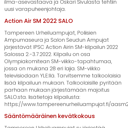
ilma-asevastaava ja Oskari Sivulasta tehtiin
uusi varapuheenjohtaja.
Action Air SM 2022 SALO
Tampereen Urheiluampujat, Poliisien
Ampumaseura ja Salon Seudun Ampujat
järjestävät IPSC Action Airin SM-kilpailun 2022
Salossa 2.-3.7.2022. Kilpailu on osa
Olympiakomitean SM-viikko-tapahtumaa,
jossa on mukana 28 eri lajia. SM-viikko
televisiodaan YLE:llä. Tarvitsemme talkoolaisia
lisää kilpailuun mukaan. Talkoolaisille pyritään
parhaan mukaan järjestämään majoitus
SALO.sta. lisätietoja kilpailusta:
https://www.tampereenurheiluampujat.fi/aasm
Sääntömääräinen kevätkokous
Tampereen Urheiluampujat ry järjestää