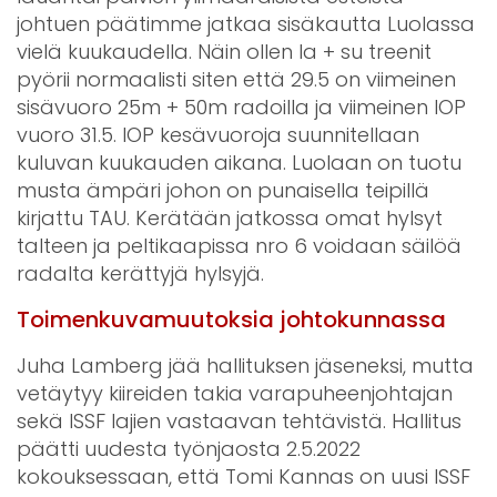
johtuen päätimme jatkaa sisäkautta Luolassa
vielä kuukaudella. Näin ollen la + su treenit
pyörii normaalisti siten että 29.5 on viimeinen
sisävuoro 25m + 50m radoilla ja viimeinen IOP
vuoro 31.5. IOP kesävuoroja suunnitellaan
kuluvan kuukauden aikana. Luolaan on tuotu
musta ämpäri johon on punaisella teipillä
kirjattu TAU. Kerätään jatkossa omat hylsyt
talteen ja peltikaapissa nro 6 voidaan säilöä
radalta kerättyjä hylsyjä.
Toimenkuvamuutoksia johtokunnassa
Juha Lamberg jää hallituksen jäseneksi, mutta
vetäytyy kiireiden takia varapuheenjohtajan
sekä ISSF lajien vastaavan tehtävistä. Hallitus
päätti uudesta työnjaosta 2.5.2022
kokouksessaan, että Tomi Kannas on uusi ISSF