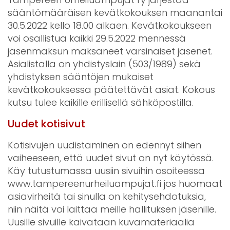
sääntömääräisen kevätkokouksen maanantai
30.5.2022 kello 18.00 alkaen. Kevätkokoukseen
voi osallistua kaikki 29.5.2022 mennessä
jäsenmaksun maksaneet varsinaiset jäsenet.
Asialistalla on yhdistyslain (503/1989) sekä
yhdistyksen sääntöjen mukaiset
kevätkokouksessa päätettävät asiat. Kokous
kutsu tulee kaikille erillisellä sähköpostilla.
Uudet kotisivut
Kotisivujen uudistaminen on edennyt siihen
vaiheeseen, että uudet sivut on nyt käytössä.
Käy tutustumassa uusiin sivuihin osoiteessa
www.tampereenurheiluampujat.fi jos huomaat
asiavirheitä tai sinulla on kehitysehdotuksia,
niin näitä voi laittaa meille hallituksen jäsenille.
Uusille sivuille kaivataan kuvamateriaalia