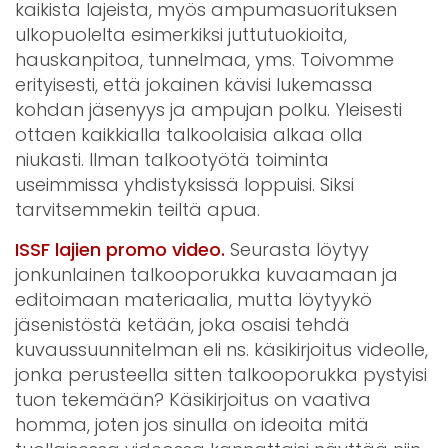
kaikista lajeista, myös ampumasuorituksen
ulkopuolelta esimerkiksi juttutuokioita,
hauskanpitoa, tunnelmaa, yms. Toivomme
erityisesti, että jokainen kävisi lukemassa
kohdan jäsenyys ja ampujan polku. Yleisesti
ottaen kaikkialla talkoolaisia alkaa olla
niukasti. Ilman talkootyötä toiminta
useimmissa yhdistyksissä loppuisi. Siksi
tarvitsemmekin teiltä apua.
ISSF lajien promo video.
Seurasta löytyy
jonkunlainen talkooporukka kuvaamaan ja
editoimaan materiaalia, mutta löytyykö
jäsenistöstä ketään, joka osaisi tehdä
kuvaussuunnitelman eli ns. käsikirjoitus videolle,
jonka perusteella sitten talkooporukka pystyisi
tuon tekemään? Käsikirjoitus on vaativa
homma, joten jos sinulla on ideoita mitä