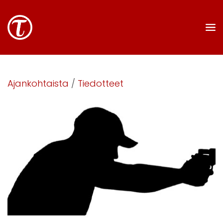
Ajankohtaista
/
Tiedotteet