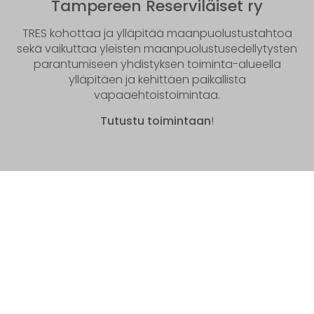
Tampereen Reserviläiset ry
TRES kohottaa ja ylläpitää maanpuolustustahtoa
sekä vaikuttaa yleisten maanpuolustusedellytysten
parantumiseen yhdistyksen toiminta-alueella
ylläpitäen ja kehittäen paikallista
vapaaehtoistoimintaa.
Tutustu toimintaan
!