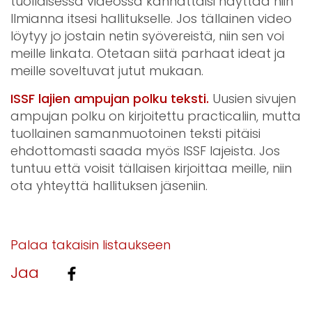
tuollaisessa videossa kannattaisi näyttää niin
Ilmianna itsesi hallitukselle. Jos tällainen video
löytyy jo jostain netin syövereistä, niin sen voi
meille linkata. Otetaan siitä parhaat ideat ja
meille soveltuvat jutut mukaan.
ISSF lajien ampujan polku teksti.
Uusien sivujen
ampujan polku on kirjoitettu practicaliin, mutta
tuollainen samanmuotoinen teksti pitäisi
ehdottomasti saada myös ISSF lajeista. Jos
tuntuu että voisit tällaisen kirjoittaa meille, niin
ota yhteyttä hallituksen jäseniin.
Palaa takaisin listaukseen
Jaa