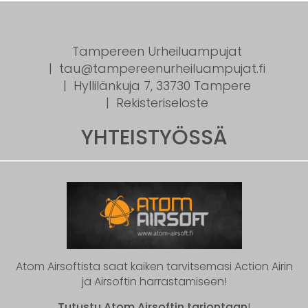
Tampereen Urheiluampujat
tau@tampereenurheiluampujat.fi
Hyllilänkuja 7, 33730 Tampere
Rekisteriseloste
YHTEISTYÖSSÄ
Atom Airsoftista saat kaiken tarvitsemasi Action Airin
ja Airsoftin harrastamiseen!
Tutustu Atom Airsoftin tarjontaan
!