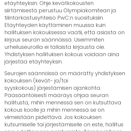
etäyhteyksin. Ohje kevätkokousten
siirtämisestä perustuu Olympiakomitean ja
tilintarkastusyhteisö PwC:n suosituksiin.
Etäyhteyden käyttäminen muussa kuin
hallituksen kokouksessa vaatii, että asiasta on
kirjaus seuran säännöissä. Useimmiten
urheiluseuroilla ei tällaista kirjausta ole.
Yhdistyksen hallituksen kokous voidaan aina
järjestää etäyhteyksin.
Seurojen säännöissä on määrätty yhdistyksen
kokouksen (kevät- ja/tai
syyskokous) järjestämisen ajankohta.
Pääsääntöisesti määräys ohjaa seuran
hallitusta, mihin mennessä sen on kutsuttava
kokous koolle ja mihin mennessä se on
viimeistään pidettävä. Jos kokouksen
kutsumiselle tai järjestämiselle on este, hallitus