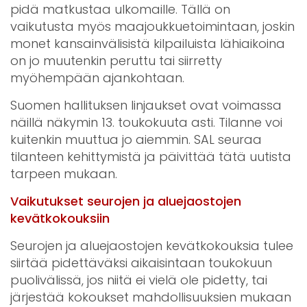
pidä matkustaa ulkomaille. Tällä on
vaikutusta myös maajoukkuetoimintaan, joskin
monet kansainvälisistä kilpailuista lähiaikoina
on jo muutenkin peruttu tai siirretty
myöhempään ajankohtaan.
Suomen hallituksen linjaukset ovat voimassa
näillä näkymin 13. toukokuuta asti. Tilanne voi
kuitenkin muuttua jo aiemmin. SAL seuraa
tilanteen kehittymistä ja päivittää tätä uutista
tarpeen mukaan.
Vaikutukset seurojen ja aluejaostojen
kevätkokouksiin
Seurojen ja aluejaostojen kevätkokouksia tulee
siirtää pidettäväksi aikaisintaan toukokuun
puolivälissä, jos niitä ei vielä ole pidetty, tai
järjestää kokoukset mahdollisuuksien mukaan