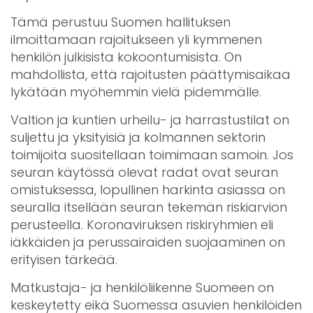
Tämä perustuu Suomen hallituksen
ilmoittamaan rajoitukseen yli kymmenen
henkilön julkisista kokoontumisista. On
mahdollista, että rajoitusten päättymisaikaa
lykätään myöhemmin vielä pidemmälle.
Valtion ja kuntien urheilu- ja harrastustilat on
suljettu ja yksityisiä ja kolmannen sektorin
toimijoita suositellaan toimimaan samoin. Jos
seuran käytössä olevat radat ovat seuran
omistuksessa, lopullinen harkinta asiassa on
seuralla itsellään seuran tekemän riskiarvion
perusteella. Koronaviruksen riskiryhmien eli
iäkkäiden ja perussairaiden suojaaminen on
erityisen tärkeää.
Matkustaja- ja henkilöliikenne Suomeen on
keskeytetty eikä Suomessa asuvien henkilöiden