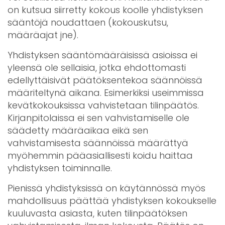
on kutsua siirretty kokous koolle yhdistyksen
sääntöjä noudattaen (kokouskutsu,
määräajat jne).
Yhdistyksen sääntömääräisissä asioissa ei
yleensä ole sellaisia, jotka ehdottomasti
edellyttäisivät päätöksentekoa säännöissä
määriteltynä aikana. Esimerkiksi useimmissa
kevätkokouksissa vahvistetaan tilinpäätös.
Kirjanpitolaissa ei sen vahvistamiselle ole
säädetty määräaikaa eikä sen
vahvistamisesta säännöissä määrättyä
myöhemmin pääasiallisesti koidu haittaa
yhdistyksen toiminnalle.
Pienissä yhdistyksissä on käytännössä myös
mahdollisuus päättää yhdistyksen kokoukselle
kuuluvasta asiasta, kuten tilinpäätöksen