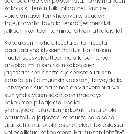
saa odottaa sen poistumista. Tämän jälkeen
kokous kuitenkin tulisi pitää heti, kun se
voidaan jäsenten yhdenvertaisuuden
toteuttavalla tavalla tehdä (esimerkiksi
julkisen liikenteen toiminta pitkämatkalaisille).
Kokouksen mahdollisesta siirtämisestä
päättää yhdistyksen hallitus. Hallituksen
huolellisuusvelvoitteen nojalla sen tulee
arvioida millaisen riskin kokouksen
järjestäminen asettaa jäsenistön tai sen
edustajien (ja muunkin väestön) terveydelle.
Terveyden suojaaminen on vahvempi arvo
kuin yhdistyksen sääntöjen määräys
kokouksen pitoajasta. Lisäksi
yhdistysdemokratian näkökulmasta ei ole
perusteltua järjestää kokousta sellaisena
ajankohtana, jolloin jäsenet eivät tosiasiassa
voi osallistua kokoukseen. Hallituksen tehtävä