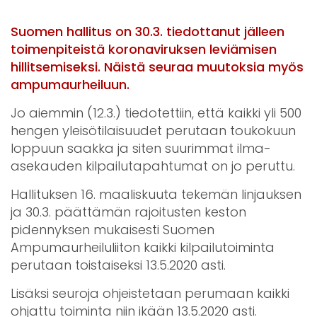
Suomen hallitus on 30.3. tiedottanut jälleen
toimenpiteistä koronaviruksen leviämisen
hillitsemiseksi. Näistä seuraa muutoksia myös
ampumaurheiluun.
Jo aiemmin (12.3.) tiedotettiin, että kaikki yli 500
hengen yleisötilaisuudet perutaan toukokuun
loppuun saakka ja siten suurimmat ilma-
asekauden kilpailutapahtumat on jo peruttu.
Hallituksen 16. maaliskuuta tekemän linjauksen
ja 30.3. päättämän rajoitusten keston
pidennyksen mukaisesti Suomen
Ampumaurheiluliiton kaikki kilpailutoiminta
perutaan toistaiseksi 13.5.2020 asti.
Lisäksi seuroja ohjeistetaan perumaan kaikki
ohjattu toiminta niin ikään 13.5.2020 asti.