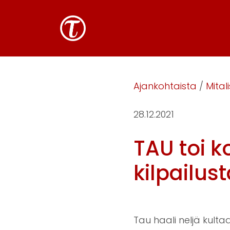
Ajankohtaista
/
Mitali
28.12.2021
TAU toi ko
kilpailus
Tau haali neljä kulta