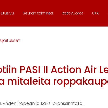
Etusivu
Seura
n toiminta
Ratavuorot
UKK
sijoitukset
tiin PASI II Action Air L
ta mitaleita roppakaup
a, yhden hopean ja kaksi pronssimitalia.