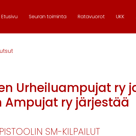
Etusivu
Seura
n toiminta
Ratavuorot
UKK
utsut
n Urheiluampujat ry j
n Ampujat ry järjestää
ISTOOLIN SM-KILPAILUT