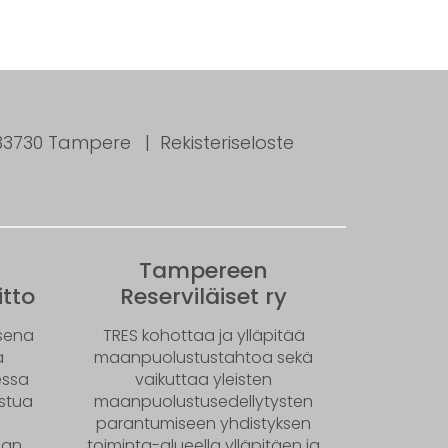
, 33730 Tampere
Rekisteriseloste
Tampereen
tto
Reserviläiset ry
ksena
TRES kohottaa ja ylläpitää
ä
maanpuolustustahtoa sekä
essa
vaikuttaa yleisten
istua
maanpuolustusedellytysten
parantumiseen yhdistyksen
an.
toiminta-alueella ylläpitäen ja