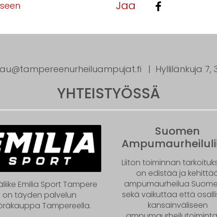
Jaa
kseen
tau@tampereenurheiluampujat.fi
Hyllilänkuja 7
YHTEISTYÖSSÄ
Suomen
Ampumaurheilulii
Liiton toiminnan tarkoitu
on edistää ja kehittä
ampumaurheilua Suom
äliike Emilia Sport Tampere
sekä vaikuttaa että osall
on täyden palvelun
kansainväliseen
öräkauppa Tampereella.
ampumaurheilutoiminta