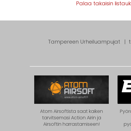
Palaa takaisin listau
Tampereen Urheiluampujat
Atom Airsoftista saat kaiken
Pyör
tarvitsemasi Action Airin ja
Airsoftin harrastamiseen!
py