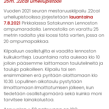
25m. .22cal urheilupistooli
Vuoden 2021 seuran mestaruuskilpailu .22cal
urheilupistoolissa järjestetään
lauantaina
7.8.2021
Pirkkalassa Satakunnan Lennoston
ampumaradalla. Lennostolla on varattu 25
metrin radalta yksi loossi tätä varten, jossa on
20 ampumapaikkaa.
Kilpailuun osallistujilta ei vaadita lennoston
kulkukortteja. Lauantaina rata aukeaa klo 10
jolloin pääsemme laittamaan taulutelineitä ja
tauluja paikoilleen. Kilpailu tai sen
ensimmäinen erä pyritään aloittamaan klo
10.30. Lopullinen aikataulu pystytään
ilmoittamaan ilmoittatumisen jälkeen, kun
tiedetään osallistujamäärä sekä kuinka moni
tarvitsee lainakalustoa.