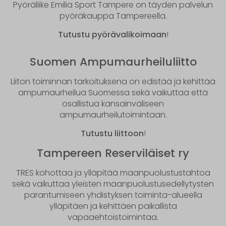
Pyöräliike Emilia Sport Tampere on täyden palvelun
pyöräkauppa Tampereella.
Tutustu pyörävalikoimaan
!
Suomen Ampumaurheiluliitto
Liiton toiminnan tarkoituksena on edistää ja kehittää
ampumaurheilua Suomessa sekä vaikuttaa että
osallistua kansainväliseen
ampumaurheilutoimintaan.
Tutustu liittoon
!
Tampereen Reserviläiset ry
TRES kohottaa ja ylläpitää maanpuolustustahtoa
sekä vaikuttaa yleisten maanpuolustusedellytysten
parantumiseen yhdistyksen toiminta-alueella
ylläpitäen ja kehittäen paikallista
vapaaehtoistoimintaa.