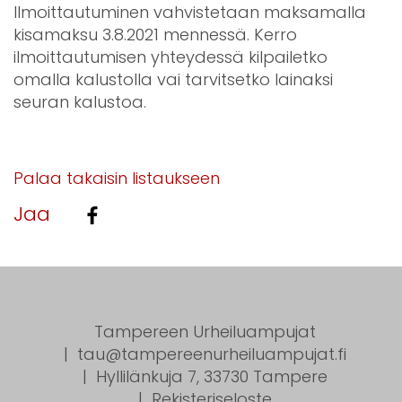
Ilmoittautuminen vahvistetaan maksamalla
kisamaksu 3.8.2021 mennessä. Kerro
ilmoittautumisen yhteydessä kilpailetko
omalla kalustolla vai tarvitsetko lainaksi
seuran kalustoa.
Palaa takaisin listaukseen
Jaa
Tampereen Urheiluampujat
tau@tampereenurheiluampujat.fi
Hyllilänkuja 7, 33730 Tampere
Rekisteriseloste