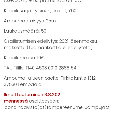
Asevuokra + 50 patruunaa on 10€.
Kilpailusarjat: yleinen, naiset, Y60
Ampumaetäisyys: 25m
Laukausmäärä: 50
Osallistumisen edellytys: 2021 jäsenmaksu
maksettu (tuomarikorttia ei edellytetä)
Kilpailumaksu: 10€
TAU Tilille: FI40 4503 0010 2888 54
Ampuma-alueen osoite: Pirkkalantie 1312,
37530 Lempäälä.
Ilmoittautuminen 3.8.2021
mennessä
osoitteeseen:
joona.haavisto(at)tampereenurheiluampujat.fi.