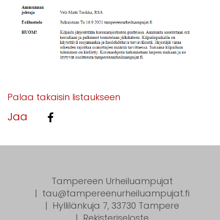
Palaa takaisin listaukseen
Jaa
Tampereen Urheiluampujat
tau@tampereenurheiluampujat.fi
Hyllilänkuja 7, 33730 Tampere
Rekisteriseloste