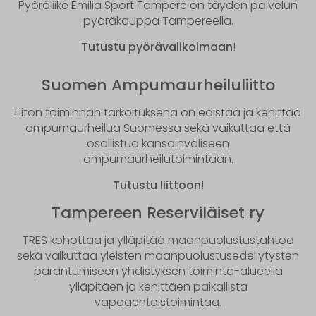
Pyöräliike Emilia Sport Tampere on täyden palvelun
pyöräkauppa Tampereella.
Tutustu pyörävalikoimaan
!
Suomen Ampumaurheiluliitto
Liiton toiminnan tarkoituksena on edistää ja kehittää
ampumaurheilua Suomessa sekä vaikuttaa että
osallistua kansainväliseen
ampumaurheilutoimintaan.
Tutustu liittoon
!
Tampereen Reserviläiset ry
TRES kohottaa ja ylläpitää maanpuolustustahtoa
sekä vaikuttaa yleisten maanpuolustusedellytysten
parantumiseen yhdistyksen toiminta-alueella
ylläpitäen ja kehittäen paikallista
vapaaehtoistoimintaa.